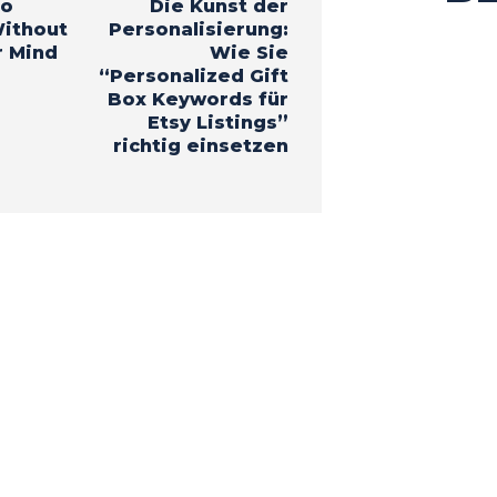
to
Die Kunst der
ithout
Personalisierung:
r Mind
Wie Sie
“Personalized Gift
Box Keywords für
Etsy Listings”
richtig einsetzen