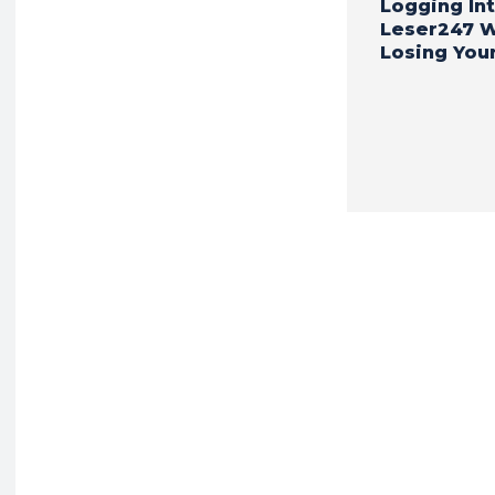
Logging In
Leser247 W
Losing You