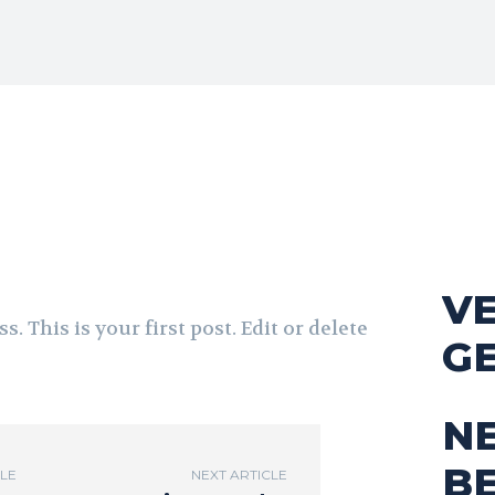
V
 This is your first post. Edit or delete
G
N
B
CLE
NEXT ARTICLE